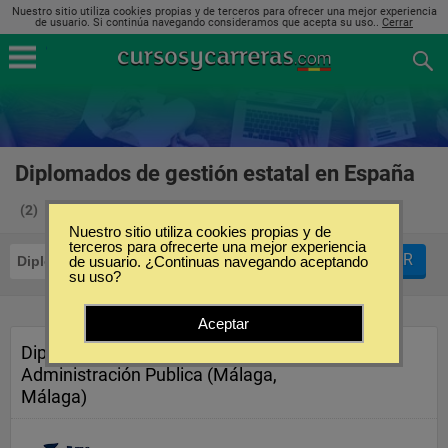
Nuestro sitio utiliza cookies propias y de terceros para ofrecer una mejor experiencia
de usuario. Si continúa navegando consideramos que acepta su uso..
Cerrar
Diplomados de gestión estatal en España
(2)
Nuestro sitio utiliza cookies propias y de
terceros para ofrecerte una mejor experiencia
FILTRAR
Diplomados
de usuario. ¿Continuas navegando aceptando
Gestión Estatal
su uso?
Aceptar
Diploma en Gestión y
Administración Publica (Málaga,
Málaga)