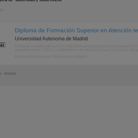
ría de "Maternidad y Salud Infantil"
(1)
Diploma de Formación Superior en Atención t
Universidad Autonoma de Madrid
Entidades colaboradorasCAT PintoIdiomaEspaolrgano responsableCentro S
imparticinAulas CSEU La SalleNmero de plazasMnimas 15 Mximas 30Impo
Estudiar Estimulación Temprana en Madrid
 - Madrid