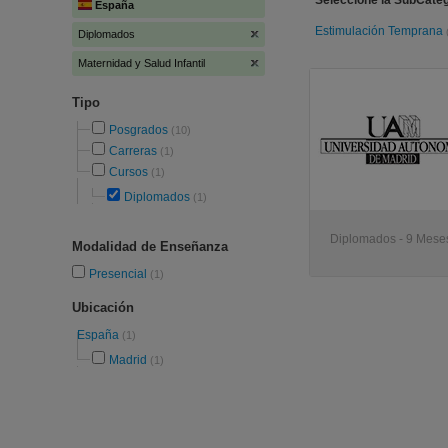
Seleccione la SubCatego
España
Estimulación Temprana
Diplomados
Maternidad y Salud Infantil
Tipo
Posgrados
(10)
Carreras
(1)
Cursos
(1)
Diplomados
(1)
Diplomados - 9 Meses
Modalidad de Enseñanza
Presencial
(1)
Ubicación
España
(1)
Madrid
(1)