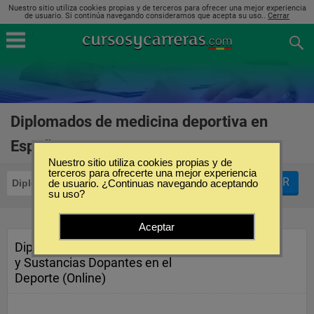
Nuestro sitio utiliza cookies propias y de terceros para ofrecer una mejor experiencia
de usuario. Si continúa navegando consideramos que acepta su uso..
Cerrar
Diplomados de medicina deportiva en
España
(1)
Nuestro sitio utiliza cookies propias y de
terceros para ofrecerte una mejor experiencia
FILTRAR
Diplomados
de usuario. ¿Continuas navegando aceptando
Medicina Deportiva
su uso?
Aceptar
Diploma en Ayudas Ergogénicas
y Sustancias Dopantes en el
Deporte (Online)