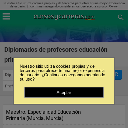
Nuestro sitio utiliza cookies propias y de terceros para ofrecer una mejor experiencia
de usuario. Si continúa navegando consideramos que acepta su uso..
Cerrar
Diplomados de profesores educación
primaria en España
(1)
Nuestro sitio utiliza cookies propias y de
terceros para ofrecerte una mejor experiencia
FILTRAR
Diplomados
de usuario. ¿Continuas navegando aceptando
su uso?
Profesores Educación Primaria
Aceptar
Maestro. Especialidad Educación
Primaria (Murcia, Murcia)