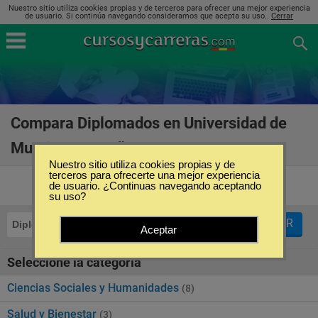
Nuestro sitio utiliza cookies propias y de terceros para ofrecer una mejor experiencia
de usuario. Si continúa navegando consideramos que acepta su uso..
Cerrar
Compara Diplomados en Universidad de
Murcia en España
(17)
Nuestro sitio utiliza cookies propias y de
terceros para ofrecerte una mejor experiencia
de usuario. ¿Continuas navegando aceptando
su uso?
FILTRAR
Diplomados
Universidad de Murcia
Aceptar
Seleccione la categoría
Ciencias Sociales y Humanidades
(8)
Salud y Bienestar
(3)