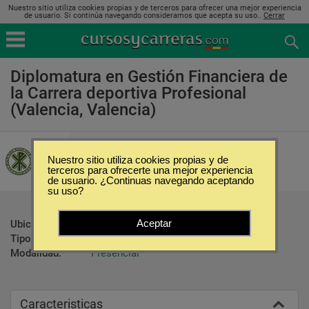
Nuestro sitio utiliza cookies propias y de terceros para ofrecer una mejor experiencia
de usuario. Si continúa navegando consideramos que acepta su uso..
Cerrar
Diplomatura en Gestión Financiera de
la Carrera deportiva Profesional
(Valencia, Valencia)
Universidad Católica de Valencia
Nuestro sitio utiliza cookies propias y de
terceros para ofrecerte una mejor experiencia
de usuario. ¿Continuas navegando aceptando
su uso?
Aceptar
Ubicación:
Valencia - Valencia
Tipo:
Diplomados
Modalidad:
Presencial
Caracteristicas