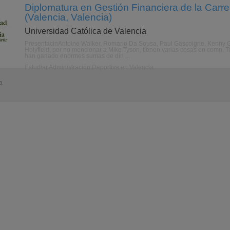
Diplomatura en Gestión Financiera de la Carre
(Valencia, Valencia)
Universidad Católica de Valencia
PresentacinAntoine Walker, Romario Da Sousa, Paul Gascoigne, Kenny Gr
Holyfield, por no mencionar a Mike Tyson, tienen varias cosas en comn. 
han ganado enormes sumas de din ...
Estudiar Administración Deportiva en Valencia
a