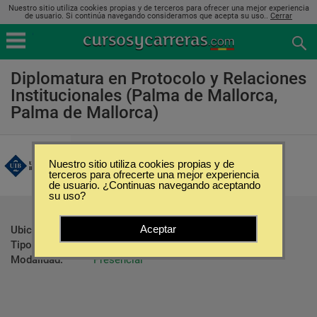
Nuestro sitio utiliza cookies propias y de terceros para ofrecer una mejor experiencia
de usuario. Si continúa navegando consideramos que acepta su uso..
Cerrar
Diplomatura en Protocolo y Relaciones
Institucionales (Palma de Mallorca,
Palma de Mallorca)
Universitat de les Illes Balears
Nuestro sitio utiliza cookies propias y de
terceros para ofrecerte una mejor experiencia
de usuario. ¿Continuas navegando aceptando
su uso?
Aceptar
Ubicación:
Palma de Mallorca - Palma de Mallorca
Tipo:
Maestrías
Modalidad:
Presencial