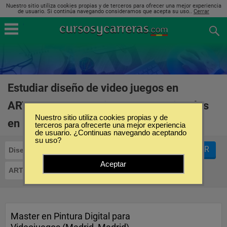
Nuestro sitio utiliza cookies propias y de terceros para ofrecer una mejor experiencia
de usuario. Si continúa navegando consideramos que acepta su uso..
Cerrar
Estudiar diseño de video juegos en
ARTENEO - Formación en Artes Visuales
Nuestro sitio utiliza cookies propias y de
en España
(1)
terceros para ofrecerte una mejor experiencia
de usuario. ¿Continuas navegando aceptando
su uso?
FILTRAR
Diseño de Video Juegos
Aceptar
ARTENEO - Formación en Artes Visuales
Master en Pintura Digital para