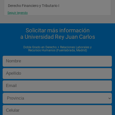
Derecho Financiero y Tributario I
Seguir leyendo
Derecho Romano
Economía Aplicada
Solicitar más información
Derecho Procesal II
a Universidad Rey Juan Carlos
Derecho Civil IV
Métodos de Gestión de Información
Doble Grado en Derecho + Relaciones Laborales y
Recursos Humanos (Fuenlabrada, Madrid)
Introducción a la Contabilidad
Organización y métodos de trabajo
Técnicas de Investigación Social
Derecho Administrativo I
Derecho Penal I
Derecho Internacional Privado
Derecho Civil V
La empresa Social