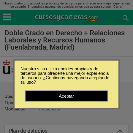
Nuestro sitio utiliza cookies propias y de terceros para ofrecer una mejor experiencia
de usuario. Si continúa navegando consideramos que acepta su uso..
Cerrar
Doble Grado en Derecho + Relaciones
Laborales y Recursos Humanos
(Fuenlabrada, Madrid)
Universidad Rey Juan Carlos
Nuestro sitio utiliza cookies propias y de
terceros para ofrecerte una mejor experiencia
de usuario. ¿Continuas navegando aceptando
su uso?
Aceptar
Ubicación:
Fuenlabrada - Madrid
Tipo:
Carreras Universitarias
Modalidad:
Presencial
Plan de estudios