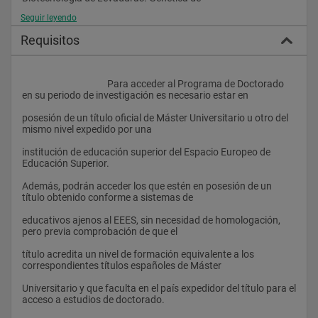
Seguir leyendo
recursos naturales
Requisitos
• PRODUCCIÓN: Cultivos in vitro. Fitorremediación. 
Producción de carne. Apicultura. Acuicultura.
Pastos. Entomología. Programas de mejora genética en 
					Para acceder al Programa de Doctorado 
cultivos intensivos. Gestión de pesquerías
en su periodo de investigación es necesario estar en
marinas. Gestión y conservación de recursos genéticos 
posesión de un título oficial de Máster Universitario u otro del 
animales. Genética de poblaciones.
mismo nivel expedido por una
Aprendizaje automático
institución de educación superior del Espacio Europeo de 
Educación Superior.
• ANÁLISIS Y EVALUACIÓN: Caracterización de variedades de 
manzana de sidra en base a su
Además, podrán acceder los que estén en posesión de un 
título obtenido conforme a sistemas de
composición bioquímica. Análisis de alimento. Detección 
analítica. Calidad en procesos de
educativos ajenos al EEES, sin necesidad de homologación, 
pero previa comprobación de que el
producción
título acredita un nivel de formación equivalente a los 
• INGENIERÍA: Separación y recuperación de proteínas de 
correspondientes títulos españoles de Máster
residuos de industrias alimentarias.
Universitario y que faculta en el país expedidor del título para el 
Fermentaciones de suero lácteo, de sidra y de cerveza. 
acceso a estudios de doctorado.
Tratamientos biológicos de aguas