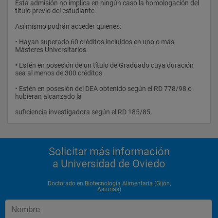
Esta admisión no implica en ningún caso la homologación del 
residuales de industrias alimentarias. Desarrollos tecnológicos 
título previo del estudiante.
y análisis reológicos de nuevos
Así mismo podrán acceder quienes:
productos lácteos y cárnicos. Seguridad alimentaria, modelos 
de crecimiento microbiológico.
• Hayan superado 60 créditos incluidos en uno o más 
Másteres Universitarios.
Separaciones con membranas. Mejora de procesos en las 
industrias de transformación de
• Estén en posesión de un título de Graduado cuya duración 
sea al menos de 300 créditos.
cereales. Control de calidad de cereales y derivados. 
Caracterización de los vinos producidos en
• Estén en posesión del DEA obtenido según el RD 778/98 o 
hubieran alcanzado la
las distintas denominaciones de origen. Secado de geles, agar-
agar, productos de la industria
suficiencia investigadora según el RD 185/85.                
alimentaria. Cristalización, agitación, disolventes, 
cristalización reactiva. Estimación de
propiedades térmicas de ácidos grasos. Diseño de 
Solicitar más información
intercambiadores de calor con y sin cambio de
a Universidad de Oviedo
fase
Doctorado en Biotecnología Alimentaria (Gijón,
• SOCIOECONOMÍA: Comportamiento del consumidor y 
Asturias)
distribución comercial. Marketing de
relaciones y calidad del servicio. Derecho Comunitario y 
Política de consumidores. Planificación de