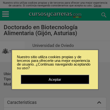
Nuestro sitio utiliza cookies propias y de terceros para ofrecer una mejor experiencia
de usuario. Si continúa navegando consideramos que acepta su uso..
Cerrar
Doctorado en Biotecnología
Alimentaria (Gijón, Asturias)
Universidad de Oviedo
Nuestro sitio utiliza cookies propias y de
terceros para ofrecerte una mejor experiencia
de usuario. ¿Continuas navegando aceptando
su uso?
Ubicación:
Gijón - Asturias
Tipo:
Doctorados
Aceptar
Modalidad:
Presencial
Caracteristicas