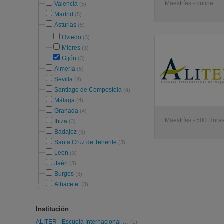
Maestrías - online
Valencia
(5)
Madrid
(5)
Asturias
(5)
Oviedo
(3)
Mieres
(3)
Gijón
(3)
Almería
(5)
Sevilla
(4)
Santiago de Compostela
(4)
Málaga
(4)
Granada
(4)
Maestrías - 500 Horas
Ibiza
(3)
Badajoz
(3)
Santa Cruz de Tenerife
(3)
León
(3)
Jaén
(3)
Burgos
(3)
Albacete
(3)
Institución
ALITER - Escuela Internacional De Negocios
(1)