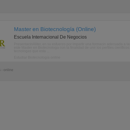
Master en Biotecnología (Online)
Escuela Internacional De Negocios
PresentacinAliter, en su esfuerzo por impartir una formacin adecuada a l
este Master en Biotecnologa con la finalidad de unir los perfiles cientfic
tecnologas que esta ...
Estudiar Biotecnología online
 - online