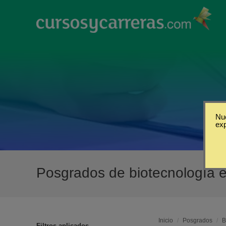
Nue
ex
Posgrados de biotecnología e
Inicio
/
Posgrados
/
B
Filtros aplicados