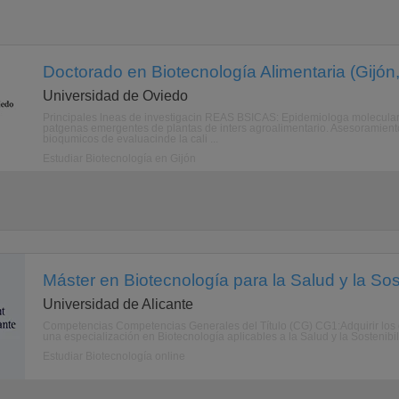
Doctorado en Biotecnología Alimentaria (Gijón,
Universidad de Oviedo
Principales lneas de investigacin REAS BSICAS: Epidemiologa molecular 
patgenas emergentes de plantas de inters agroalimentario. Asesoramienton
bioqumicos de evaluacinde la cali ...
Estudiar Biotecnología en Gijón
Máster en Biotecnología para la Salud y la Sos
Universidad de Alicante
Competencias Competencias Generales del Título (CG) CG1:Adquirir los
una especialización en Biotecnología aplicables a la Salud y la Sostenibil
Estudiar Biotecnología online