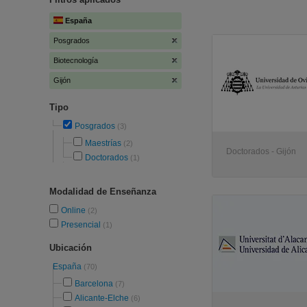
España
Posgrados
Biotecnología
Gijón
Tipo
Posgrados
(3)
Maestrías
(2)
Doctorados - Gijón
Doctorados
(1)
Modalidad de Enseñanza
Online
(2)
Presencial
(1)
Ubicación
España
(70)
Barcelona
(7)
Alicante-Elche
(6)