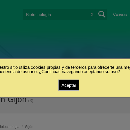
X
Carreras
stro sitio utiliza cookies propias y de terceros para ofrecerte una me
periencia de usuario. ¿Continuas navegando aceptando su uso?
Aceptar
n Gijón
(3)
iotecnología
/
Gijón