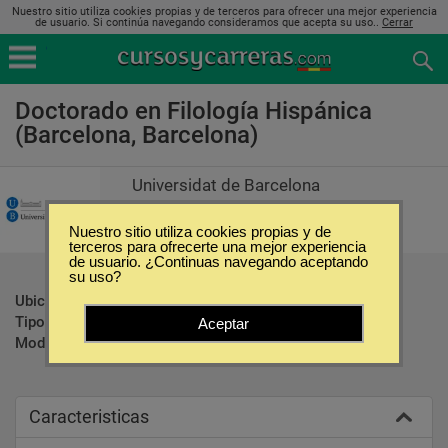
Nuestro sitio utiliza cookies propias y de terceros para ofrecer una mejor experiencia
de usuario. Si continúa navegando consideramos que acepta su uso..
Cerrar
Doctorado en Filología Hispánica
(Barcelona, Barcelona)
Universidat de Barcelona
Nuestro sitio utiliza cookies propias y de
terceros para ofrecerte una mejor experiencia
de usuario. ¿Continuas navegando aceptando
su uso?
Ubicación:
Barcelona - Barcelona
Tipo:
Doctorados
Aceptar
Modalidad:
Presencial
Caracteristicas