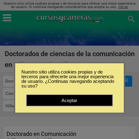
Nuestro sitio utiliza cookies propias y de terceros para ofrecer una mejor experiencia
de usuario. Si continúa navegando consideramos que acepta su uso..
Cerrar
Doctorados de ciencias de la comunicación
en Villanueva de Gállego
(2)
Nuestro sitio utiliza cookies propias y de
terceros para ofrecerte una mejor experiencia
FILTRAR
Doctorados
de usuario. ¿Continuas navegando aceptando
su uso?
Ciencias de la Comunicación
Aceptar
Villanueva de Gállego
Doctorado en Comunicación