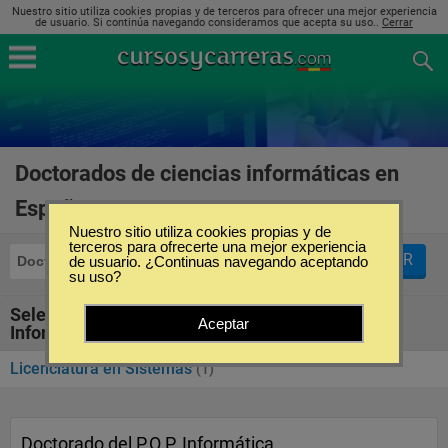
Nuestro sitio utiliza cookies propias y de terceros para ofrecer una mejor experiencia
de usuario. Si continúa navegando consideramos que acepta su uso..
Cerrar
Doctorados de ciencias informáticas en
España
(1)
Nuestro sitio utiliza cookies propias y de
terceros para ofrecerte una mejor experiencia
FILTRAR
Doctorados
de usuario. ¿Continuas navegando aceptando
Ciencias Informáticas
su uso?
Seleccione la SubCategoría de "Ciencias
Aceptar
Informáticas"
Licenciatura en Sistemas
(1)
Doctorado del P.O.P. Informática