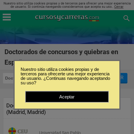
Nuestro sitio utiliza cookies propias y de terceros para ofrecer una mejor experiencia
de usuario. Si continúa navegando consideramos que acepta su uso..
Cerrar
Doctorados de concursos y quiebras en
España
(1)
Nuestro sitio utiliza cookies propias y de
terceros para ofrecerte una mejor experiencia
FILTRAR
Doctorados
de usuario. ¿Continuas navegando aceptando
Concursos y Quiebras
su uso?
Aceptar
Doctorado de Derecho Concursal
(Madrid, Madrid)
Universidad San Pablo