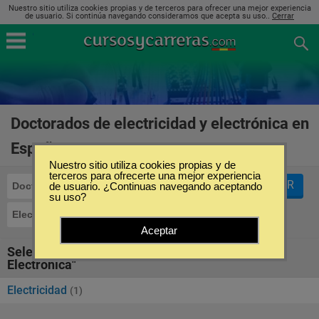
Nuestro sitio utiliza cookies propias y de terceros para ofrecer una mejor experiencia
de usuario. Si continúa navegando consideramos que acepta su uso..
Cerrar
Doctorados de electricidad y electrónica en
España
(1)
Nuestro sitio utiliza cookies propias y de
terceros para ofrecerte una mejor experiencia
FILTRAR
Doctorados
de usuario. ¿Continuas navegando aceptando
su uso?
Electricidad y Electrónica
Aceptar
Seleccione la SubCategoría de "Electricidad y
Electrónica"
Electricidad
(1)