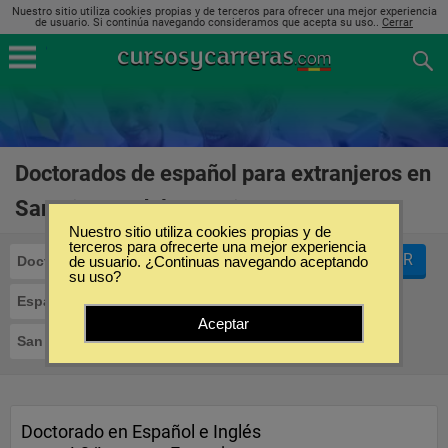
Nuestro sitio utiliza cookies propias y de terceros para ofrecer una mejor experiencia
de usuario. Si continúa navegando consideramos que acepta su uso..
Cerrar
Doctorados de español para extranjeros en
San Vicente del Raspeig
(1)
Nuestro sitio utiliza cookies propias y de
terceros para ofrecerte una mejor experiencia
FILTRAR
Doctorados
de usuario. ¿Continuas navegando aceptando
su uso?
Español para Extranjeros
Aceptar
San Vicente del Raspeig
Doctorado en Español e Inglés