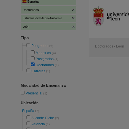
España
Doctorados
Estudios del Medio Ambiente
León
Tipo
Posgrados
(6)
Doctorados - León
Maestrías
(4)
Postgrados
(1)
Doctorados
(1)
Carreras
(1)
Modalidad de Enseñanza
Presencial
(1)
Ubicación
España
(7)
Alicante-Elche
(2)
Valencia
(1)