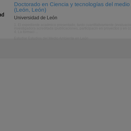
Doctorado en Ciencia y tecnologías del medio
(León, León)
Universidad de León
1. El expediente acadmico presentado, tanto cuantitativamente (evaluacio
investigadora acreditada (publicaciones, participacin en proyectos y en c
4. La formaci ...
Estudiar Estudios del Medio Ambiente en León