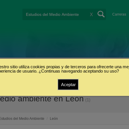
X
Carreras
stro sitio utiliza cookies propias y de terceros para ofrecerte una me
periencia de usuario. ¿Continuas navegando aceptando su uso?
Aceptar
medio ambiente en León
(1)
Estudios del Medio Ambiente
/
León