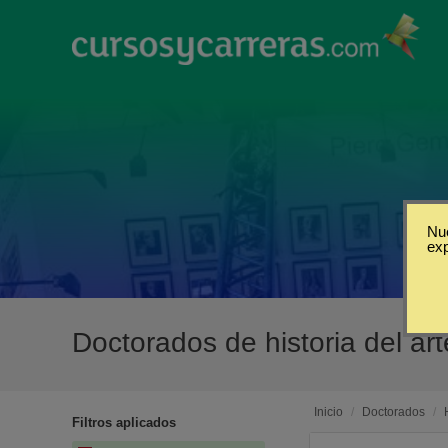
Nue
ex
Doctorados de historia del ar
Inicio
/
Doctorados
/
Filtros aplicados