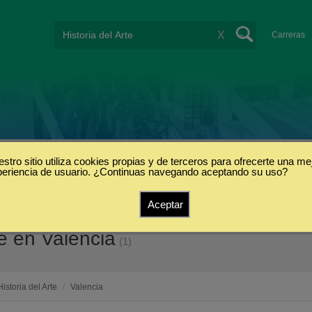
X
Carreras
stro sitio utiliza cookies propias y de terceros para ofrecerte una me
periencia de usuario. ¿Continuas navegando aceptando su uso?
Aceptar
te en Valencia
(1)
Historia del Arte
/
Valencia