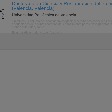
Doctorado en Ciencia y Restauración del Patrim
(Valencia, Valencia)
Universidad Politécnica de Valencia
ObjetivosEl conjunto de lneas de investigacin y seminarios especficos qu
aportaciones de distintos campos del conocimiento para conseguir profund
bienes culturales, con e ...
Estudiar Historia del Arte en Valencia
a