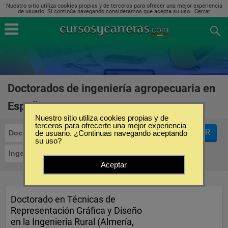
Nuestro sitio utiliza cookies propias y de terceros para ofrecer una mejor experiencia
de usuario. Si continúa navegando consideramos que acepta su uso..
Cerrar
Doctorados de ingeniería agropecuaria en
España
(2)
Nuestro sitio utiliza cookies propias y de
terceros para ofrecerte una mejor experiencia
FILTRAR
Doctorados
de usuario. ¿Continuas navegando aceptando
su uso?
Ingeniería Agropecuaria
Aceptar
Doctorado en Técnicas de
Representación Gráfica y Diseño
en la Ingeniería Rural (Almería,