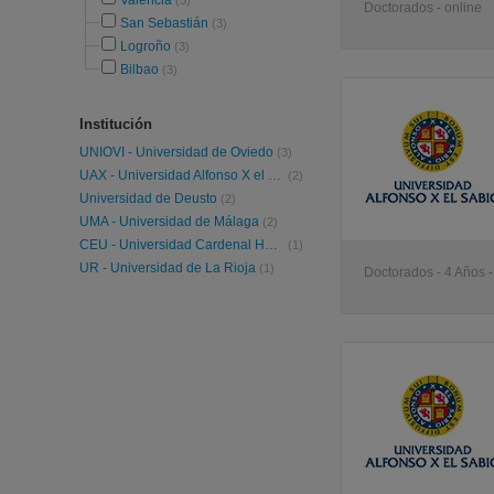
Valencia
(3)
Doctorados - online
San Sebastián
(3)
Logroño
(3)
Bilbao
(3)
Institución
UNIOVI - Universidad de Oviedo
(3)
UAX - Universidad Alfonso X el Sabio
(2)
Universidad de Deusto
(2)
UMA - Universidad de Málaga
(2)
CEU - Universidad Cardenal Herrera
(1)
UR - Universidad de La Rioja
(1)
Doctorados - 4 Años 