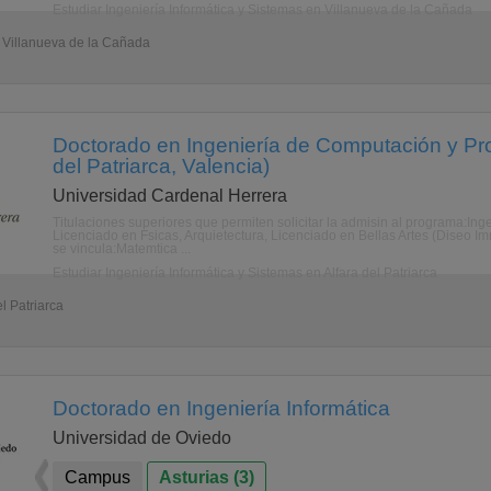
Estudiar Ingeniería Informática y Sistemas en Villanueva de la Cañada
- Villanueva de la Cañada
Doctorado en Ingeniería de Computación y Prod
del Patriarca, Valencia)
Universidad Cardenal Herrera
Titulaciones superiores que permiten solicitar la admisin al programa:Inge
Licenciado en Fsicas, Arquietectura, Licenciado en Bellas Artes (Diseo I
se vincula:Matemtica ...
Estudiar Ingeniería Informática y Sistemas en Alfara del Patriarca
l Patriarca
Doctorado en Ingeniería Informática
Universidad de Oviedo
Campus
Asturias (3)