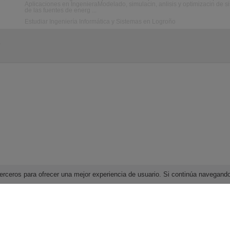
Aplicaciones en IngenieraModelado, simulacin, anlisis y optimizacin de s
de las fuentes de energ ...
Estudiar Ingeniería Informática y Sistemas en Logroño
o
e terceros para ofrecer una mejor experiencia de usuario. Si continúa navega