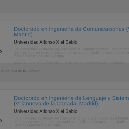
Doctorado en Ingeniería de Comunicaciones (
Madrid)
Universidad Alfonso X el Sabio
Título ofrecido: Doctorado en Ingeniería de Comunicaciones. Los progra
quieran alcanzar la especializacin en un campo cientfico o tcnico deter
formacin en tcnicas de investiga ...
Estudiar Ingeniería Informática y Sistemas en Villanueva de la Cañada
- Villanueva de la Cañada
Doctorado en Ingeniería de Lenguaje y Sistem
(Villanueva de la Cañada, Madrid)
Universidad Alfonso X el Sabio
Título ofrecido: Doctorado en Ingeniería de Lenguaje y Sistemas Informá
estudiantes que quieran alcanzar la especializacin en un campo cientfico
Sistemas Informticos, as como ...