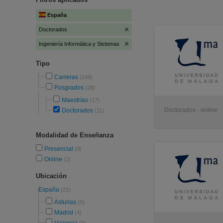
España
Doctorados
Ingeniería Informática y Sistemas
Tipo
Carreras
(149)
Posgrados
(28)
Maestrías
(17)
Doctorados - online
Doctorados
(11)
Modalidad de Enseñanza
Presencial
(9)
Online
(2)
Ubicación
España
(21)
Asturias
(5)
Madrid
(4)