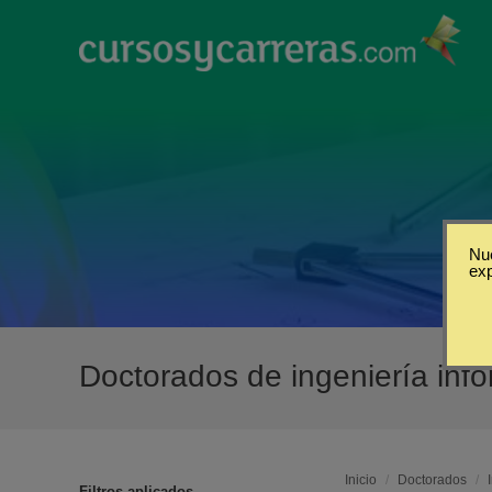
Nue
ex
Doctorados de ingeniería inf
Inicio
/
Doctorados
/
Filtros aplicados