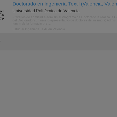
Doctorado en Ingeniería Textil (Valencia, Valen
Universidad Politécnica de Valencia
-Criterios de admisinLa admisin al Programa de Doctorado la realiza la
del Doctorado y un nmerorepresentativo de doctores del mismo.a) Admisin 
funcin de la formacin pre ...
Estudiar Ingeniería Textil en Valencia
a