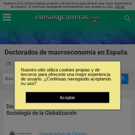
Nuestro sitio utiliza cookies propias y de terceros para ofrecer una mejor experiencia
de usuario. Si continúa navegando consideramos que acepta su uso..
Cerrar
Doctorados de macroeconomía en España
(3)
Nuestro sitio utiliza cookies propias y de
terceros para ofrecerte una mejor experiencia
FILTRAR
Doctorados
de usuario. ¿Continuas navegando aceptando
Macroeconomía
su uso?
Aceptar
Doctorado en Economía y
Sociología de la Globalización
Universidad de Oviedo