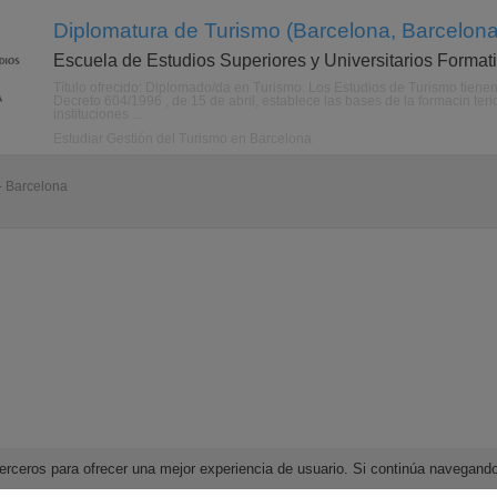
Diplomatura de Turismo (Barcelona, Barcelona
Escuela de Estudios Superiores y Universitarios Format
Título ofrecido: Diplomado/da en Turismo. Los Estudios de Turismo tienen 
Decreto 604/1996 , de 15 de abril, establece las bases de la formacin ter
instituciones ...
Estudiar Gestión del Turismo en Barcelona
- Barcelona
e terceros para ofrecer una mejor experiencia de usuario. Si continúa navega