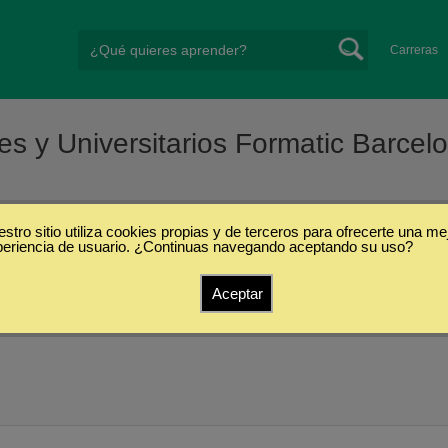
Carreras
es y Universitarios Formatic Barcel
stro sitio utiliza cookies propias y de terceros para ofrecerte una me
periencia de usuario. ¿Continuas navegando aceptando su uso?
dios Superiores y Universitarios Formatic Barcelona
Aceptar
Comunicación y Medios
(1)