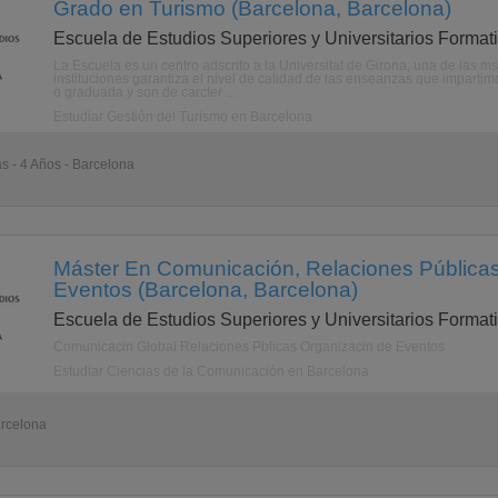
Grado en Turismo (Barcelona, Barcelona)
Escuela de Estudios Superiores y Universitarios Format
La Escuela es un centro adscrito a la Universitat de Girona, una de las 
instituciones garantiza el nivel de calidad de las enseanzas que imparti
o graduada y son de carcter ...
Estudiar Gestión del Turismo en Barcelona
as - 4 Años - Barcelona
Máster En Comunicación, Relaciones Pública
Eventos (Barcelona, Barcelona)
Escuela de Estudios Superiores y Universitarios Format
Comunicacin Global Relaciones Pblicas Organizacin de Eventos
Estudiar Ciencias de la Comunicación en Barcelona
arcelona