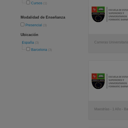
Cursos
(1)
Modalidad de Enseñanza
Presencial
(3)
Ubicación
Carreras Universitari
España
(3)
Barcelona
(3)
Maestrías - 1 Año - B