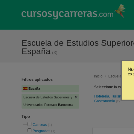
Escuela de Estudios Superior
España
(3)
Nue
ex
Inicio
/
Escuela de Estu
Filtros aplicados
Seleccione la categoría
España
Hotelería, Turismo y
Escuela de Estudios Superiores y
Gastronomía
(2)
Universitarios Formatic Barcelona
Tipo
Carreras
(1)
Posgrados
(1)