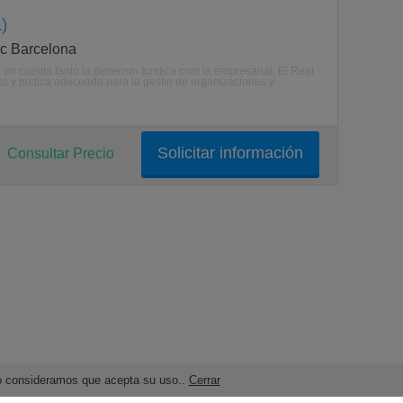
)
ic Barcelona
en cuenta tanto la dimensin turstica com la empresarial. El Real
ico y prctica adecuada para la gestin de organizaciones y
Solicitar información
Consultar Precio
ndo consideramos que acepta su uso..
Cerrar