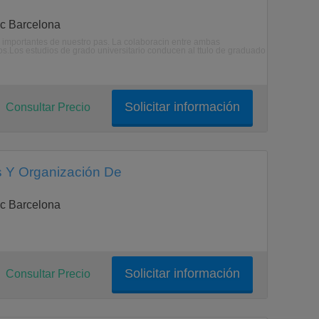
ic Barcelona
ms importantes de nuestro pas. La colaboracin entre ambas
mos.Los estudios de grado universitario conducen al ttulo de graduado
Solicitar información
Consultar Precio
s Y Organización De
ic Barcelona
Solicitar información
Consultar Precio