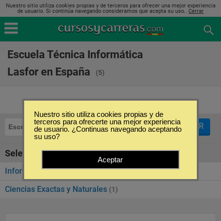
Nuestro sitio utiliza cookies propias y de terceros para ofrecer una mejor experiencia
de usuario. Si continúa navegando consideramos que acepta su uso..
Cerrar
Escuela Técnica Informática
Lasfor en España
(5)
Nuestro sitio utiliza cookies propias y de
terceros para ofrecerte una mejor experiencia
FILTRAR
Escuela Técnica Informática Lasfor
de usuario. ¿Continuas navegando aceptando
su uso?
Seleccione la categoría
Aceptar
Informática y Tecnología
(4)
Ciencias Exactas y Naturales
(1)