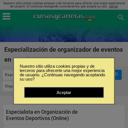
Nuestro sitio utiliza cookies propias y de terceros para ofrecer una mejor experiencia
de usuario. Si continúa navegando consideramos que acepta su uso..
Cerrar
Especialización de organizador de eventos
en España
(2)
Nuestro sitio utiliza cookies propias y de
terceros para ofrecerte una mejor experiencia
FILTRAR
Especialización
de usuario. ¿Continuas navegando aceptando
su uso?
Organizador de Eventos
Aceptar
Especialista en Organización de
Eventos Deportivos (Online)