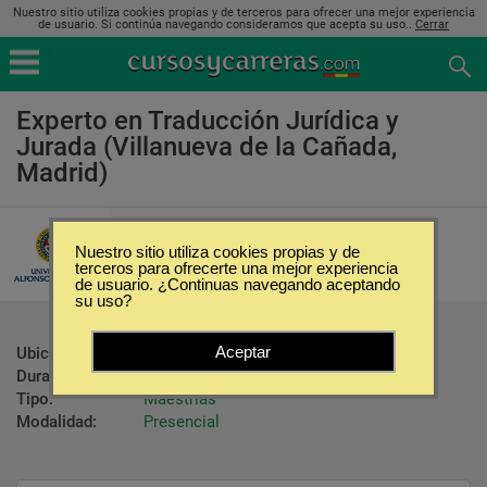
Nuestro sitio utiliza cookies propias y de terceros para ofrecer una mejor experiencia
de usuario. Si continúa navegando consideramos que acepta su uso..
Cerrar
Experto en Traducción Jurídica y
Jurada (Villanueva de la Cañada,
Madrid)
Universidad Alfonso X el Sabio
Nuestro sitio utiliza cookies propias y de
terceros para ofrecerte una mejor experiencia
de usuario. ¿Continuas navegando aceptando
su uso?
Aceptar
Ubicación:
Villanueva de la Cañada - Madrid
Duración:
160 Horas
Tipo:
Maestrías
Modalidad:
Presencial