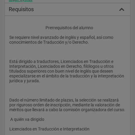
europea e internacional, correspondencia empresarial e 
institucional, contratos, documentos de Derecho civil (familia, 
Requisitos
sucesiones), documentos administrativos, documentación 
judicial  
Módulo 7: Talleres prácticos de traducción jurada  
					Prerrequisitos del alumno
Módulo 8: Interpretación jurídico-económica y judicial  
Se requiere nivel avanzado de inglés y español, así como 
conocimientos de Traducción y/o Derecho. 
Módulo 1 (1) Para alumnos sin conocimientos de Derecho 
Módulo 1 (2) Para alumnos con formación jurídica que no 
tengan formación previa en traducción
Está dirigido a traductores, Licenciados en Traducción e 
Interpretación, Licenciados en Derecho, filólogos u otros 
titulados superiores con buen nivel de inglés que deseen 
especializarse en el ámbito de la traducción y la interpretación 
jurídica y jurada. 
Dado el número limitado de plazas, la selección se realizará 
por riguroso orden de inscripción, mediante la valoración de 
méritos que llevará a cabo la comisión organizadora del curso.
 A quién va dirigido
Licenciados en Traducción e Interpretación 