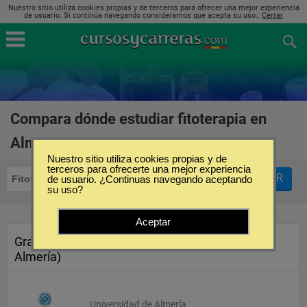
Nuestro sitio utiliza cookies propias y de terceros para ofrecer una mejor experiencia
de usuario. Si continúa navegando consideramos que acepta su uso..
Cerrar
Compara dónde estudiar fitoterapia en
Almería
(2)
Nuestro sitio utiliza cookies propias y de
terceros para ofrecerte una mejor experiencia
FILTRAR
Fitoterapia
de usuario. ¿Continuas navegando aceptando
Almería
su uso?
Aceptar
Grado en Fisioterapia (Almería,
Almería)
Universidad de Almería