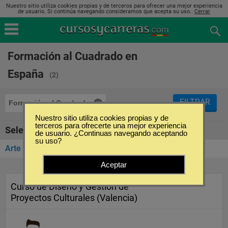
Nuestro sitio utiliza cookies propias y de terceros para ofrecer una mejor experiencia
de usuario. Si continúa navegando consideramos que acepta su uso..
Cerrar
Formación al Cuadrado en
España
(2)
FILTRAR
Formación al Cuadrado
Nuestro sitio utiliza cookies propias y de
terceros para ofrecerte una mejor experiencia
Seleccione la categoría
de usuario. ¿Continuas navegando aceptando
su uso?
Arte y Diseño
(2)
Aceptar
Curso de Diseño y Gestión de
Proyectos Culturales (Valencia)