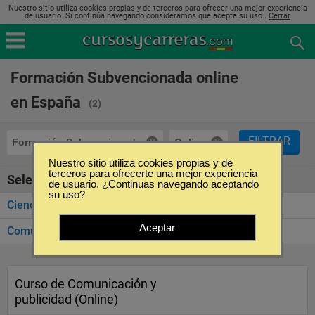
Nuestro sitio utiliza cookies propias y de terceros para ofrecer una mejor experiencia
de usuario. Si continúa navegando consideramos que acepta su uso..
Cerrar
Formación Subvencionada online
en España
(2)
FILTRAR
Formación Subvencionada
Online
Nuestro sitio utiliza cookies propias y de
terceros para ofrecerte una mejor experiencia
Seleccione la categoría
de usuario. ¿Continuas navegando aceptando
su uso?
Ciencias Económicas y Empresariales
(2)
Aceptar
Comunicación y Medios
(1)
Curso de Comunicación y
publicidad (Online)