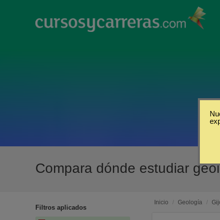
Nue
ex
Compara dónde estudiar geol
Inicio
/
Geología
/
Gi
Filtros aplicados