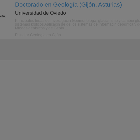
Doctorado en Geología (Gijón, Asturias)
Universidad de Oviedo
Principales lneas de investigacin Geomorfologa, glaciarismo y cambio glo
sistemas krsticos Aplicacin de de los sistemas de informacin geogrfica y d
Mtodos geofsicos y de Geolo ...
Estudiar Geología en Gijón