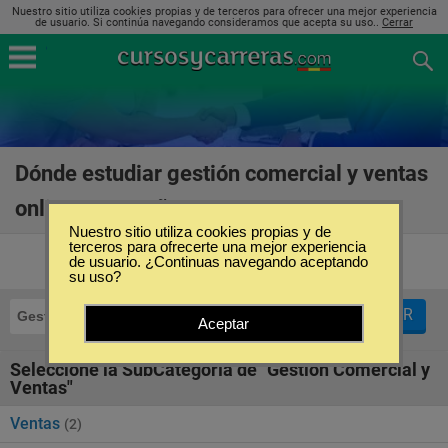
Nuestro sitio utiliza cookies propias y de terceros para ofrecer una mejor experiencia
de usuario. Si continúa navegando consideramos que acepta su uso..
Cerrar
Dónde estudiar gestión comercial y ventas
online en España
(5)
Nuestro sitio utiliza cookies propias y de
terceros para ofrecerte una mejor experiencia
de usuario. ¿Continuas navegando aceptando
su uso?
FILTRAR
Gestión Comercial y Ventas
Online
Aceptar
Seleccione la SubCategoría de "Gestión Comercial y
Ventas"
Ventas
(2)