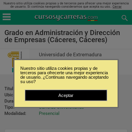
Nuestro sitio utiliza cookies propias y de terceros para ofrecer una mejor experiencia
de usuario. Si continúa navegando consideramos que acepta su uso..
Cerrar
Grado en Administración y Dirección
de Empresas (Cáceres, Cáceres)
Universidad de Extremadura
Nuestro sitio utiliza cookies propias y de
terceros para ofrecerte una mejor experiencia
de usuario. ¿Continuas navegando aceptando
su uso?
Título ofrecido:
Título de Grado
Ubicación:
Cáceres - Cáceres
Aceptar
Duración:
4 Años
Tipo:
Carreras Universitarias
Modalidad:
Presencial