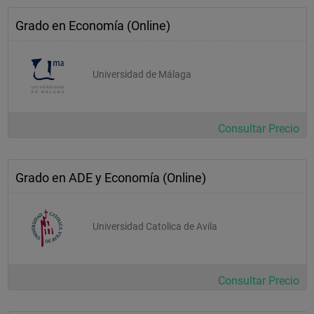
–    Economía e instituciones financieras.
Grado en Economía (Online)
–    Gestión de empresas.
Universidad de Málaga
c. Conocimientos instrumentales.
–    Elementos básicos de álgebra lineal, cálculo diferencial e 
integral, optimización matemática, estadística descriptiva, 
probabilidad, inferencia estadística, modelos de regresión 
Consultar Precio
simple y de variables explicativas, modelos econométricos.
Competencias
Grado en ADE y Economía (Online)
La competencias que se desarrollan en el Grado de Economía 
son las que menciona el “Libro Blanco sobre los Estudios de 
Economía y Empresa”, en donde se señala que "el graduado en 
Universidad Catolica de Avila
economía debe haber adquirido el carácter de un experto, una 
persona práctica, con habilidades claras, experimentada en su 
campo, que pueda abordar problemas de gestión con criterios 
profesionales y con el manejo de instrumentos técnicos.”
Consultar Precio