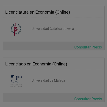
b. Modelos y técnicas de representación de la realidad 
económica.
Licenciatura en Economía (Online)
–    Modelos microeconómicos, economía industrial, 
funcionamiento de los mercados de competencia imperfecta, 
corporaciones y regulación económica.
Universidad Catolica de Avila
–    Modelos macroeconómicos, crecimiento y desarrollo 
económico, economía regional y urbana.
–    Economía internacional: los intercambios internacionales 
como elemento condicionante de la asignación de recursos y 
Consultar Precio
de estabilidad macroeconómica.
–    Mercado de trabajo, economía de la educación y economía 
de la salud.
Licenciado en Economía (Online)
–    Economía pública: naturaleza, justificación y objetivos de la 
intervención del sector público en la economía: hacienda 
pública, fiscalidad, servicios sociales, salud, educación, etc. La 
Universidad de Málaga
elaboración de las políticas económicas.
–    Economía española, economía mundial e historia 
económica.
Consultar Precio
–    Econometría y estimación de modelos económicos. Series 
temporales.