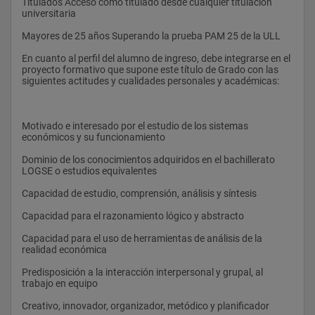
establecidos en nuestro Estatuto Profesional para acceder, en 
Titulados Acceso como titulado desde cualquier titulación 
su caso, cumpliendo con la normativa profesional y colegial 
universitaria
Prácticas Empresa (12 ECTS
correspondiente, a la profesión de Economista.
Mayores de 25 años Superando la prueba PAM 25 de la ULL
Estructura Económica de España   Ob   EA
En cuanto al perfil del alumno de ingreso, debe integrarse en el 
CUARTO CURSO
Con carácter general, además, hay que señalar que el título de 
proyecto formativo que supone este título de Grado con las 
Grado de Economía se ha diseñado ajustándose a las 
siguientes actitudes y cualidades personales y académicas:
 Asignaturas   Tipo    Dpto    Asignaturas   Tipo  Dpto
recomendaciones realizadas en el Libro Blanco sobre los 
Estudios de Economía y Empresa, que fue elaborado por la 
Sistema Fiscal. Imposición Directa   Ob   EIEE  Política Regional   
Conferencia Española de Decanos de Economía y Empresa 
Ob   EIEE
(CONFEDE), con el patrocinio de la ANECA, y en cuya 
Motivado e interesado por el estudio de los sistemas 
elaboración participó también la Facultad de Ciencias 
económicos y su funcionamiento
Análisis de Series Temporales Económicas   Ob   EIEE 
Económicas y Empresariales de la Universidad de La Laguna. 
Dominio de los conocimientos adquiridos en el bachillerato 
Optativas (12 ECTS)
LOGSE o estudios equivalentes
Técnicas de investigación en Economía
Capacidad de estudio, comprensión, análisis y síntesis
 Ob   *
Objetivos Generales del Grado de Economía
Capacidad para el razonamiento lógico y abstracto
Capacidad para el uso de herramientas de análisis de la 
realidad económica
Prácticas externas
El objetivo general del título de Grado de Economía es formar 
profesionales capaces de desempeñar labores de gestión, 
Predisposición a la interacción interpersonal y grupal, al 
asesoramiento y evaluación en los asuntos económicos en 
trabajo en equipo
general. Esas labores se pueden desarrollar en el ámbito 
Las prácticas externas son una materia obligatoria y cuentan 
privado o en el público, en la empresa o en cualquier otra 
Creativo, innovador, organizador, metódico y planificador
con 12 ECTS. Las prácticas se realizarán en el segundo 