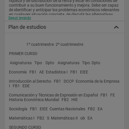
riqueza y de distribución de la renta y estar en condiciones de 
contribuir a su buen funcionamiento y mejora. Debe ser capaz 
de identificar y anticipar los problemas económicos relevantes 
en cualquier situación concreta, de discutir las alternativas 
Seguir leyendo
que facilitan su resolución, de seleccionar las más adecuadas 
a los objetivos y de evaluar los resultados a los que conduce.
Plan de estudios
El Grado en Economía (GECO) constituye la adaptación al 
Espacio Europeo de Educación Superior del título oficial de 
Licenciado en Economía, el cual se ha venido impartiendo en la 
                    1º cuatrimestre  2º cuatrimestre
Facultad de Ciencias Económicas y Empresariales de la 
Universidad de La Laguna, bajo distintas denominaciones, 
PRIMER CURSO
desde el curso 1976/77, tras la creación de la mencionada 
Facultad en el año 1975.
 Asignaturas   Tipo    Dpto    Asignaturas   Tipo  Dpto
Economía   FB1   AE  Estadística I   FB1   EIEE
El título oficial de Grado en Economía, al constituir la 
Introducción al Derecho   FB1   DCCP  Economía de la Empresa 
adaptación de la Licenciatura de Economía al nuevo marco 
I   FB1   EDE
normativo que regula la enseñanza superior en España (Real 
Decreto 1393/2007, de 29 de octubre), se imparte en la 
Comunicación y Técnicas de Expresión en Español   FB1   FE  
práctica totalidad de las universidades españolas, así como en 
Historia Económica Mundial   FB2   HIE
las principales universidades europeas y del resto del mundo.
Sociología   FB1   EIEE  Cuentas Nacionales   FB2   EA
Matemáticas I   FB2   S  Matemáticas II   ob   EA
En el diseño de esta nueva titulación ofertada por la Facultad 
de Ciencias Económicas y Empresariales de la ULL, que 
SEGUNDO CURSO