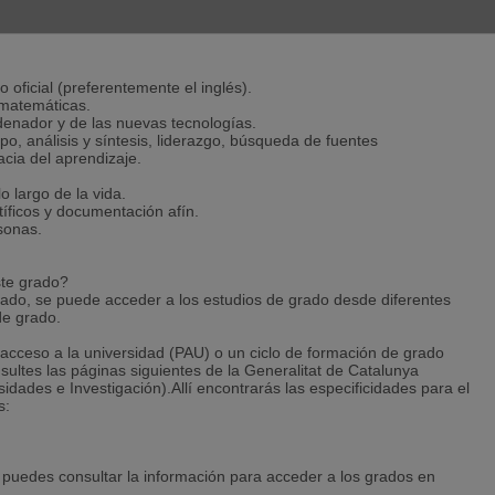
 oficial (preferentemente el inglés).
 matemáticas.
denador y de las nuevas tecnologías.
, análisis y síntesis, liderazgo, búsqueda de fuentes
acia del aprendizaje.
 largo de la vida.
tíficos y documentación afín.
rsonas.
ste grado?
sado, se puede acceder a los estudios de grado desde diferentes
de grado.
 acceso a la universidad (PAU) o un ciclo de formación de grado
ltes las páginas siguientes de la Generalitat de Catalunya
ades e Investigación).Allí encontrarás las especificidades para el
s:
 puedes consultar la información para acceder a los grados en