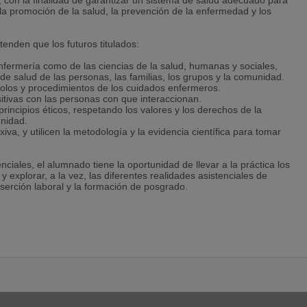
n, con la finalidad de garantizar un sistema de salud adecuado para
 la promoción de la salud, la prevención de la enfermedad y los
tenden que los futuros titulados:
enfermería como de las ciencias de la salud, humanas y sociales,
de salud de las personas, las familias, los grupos y la comunidad.
ocolos y procedimientos de los cuidados enfermeros.
itivas con las personas con que interaccionan.
rincipios éticos, respetando los valores y los derechos de la
gnidad.
exiva, y utilicen la metodología y la evidencia científica para tomar
nciales, el alumnado tiene la oportunidad de llevar a la práctica los
y explorar, a la vez, las diferentes realidades asistenciales de
nserción laboral y la formación de posgrado.