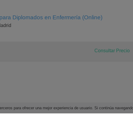
para Diplomados en Enfermería (Online)
adrid
Consultar Precio
e terceros para ofrecer una mejor experiencia de usuario. Si continúa navega