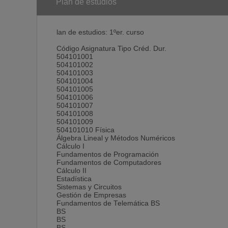
Plan de estudios
lan de estudios: 1ºer. curso
Código Asignatura Tipo Créd. Dur.
504101001
504101002
504101003
504101004
504101005
504101006
504101007
504101008
504101009
504101010 Física
Álgebra Lineal y Métodos Numéricos
Cálculo I
Fundamentos de Programación
Fundamentos de Computadores
Cálculo II
Estadística
Sistemas y Circuitos
Gestión de Empresas
Fundamentos de Telemática BS
BS
BS
BS