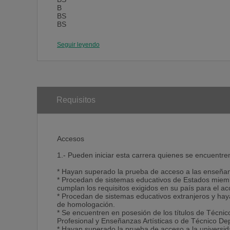
B
BS
BS
BS
BS
Seguir leyendo
B 6.0
6.0
6.0
6.0
6.0
6.0
6.0
Requisitos
6.0
6.0
6.0 C1
C1
Accesos
C1
C1
1.- Pueden iniciar esta carrera quienes se encuentren
C1
C2
* Hayan superado la prueba de acceso a las enseñanza
C2
* Procedan de sistemas educativos de Estados miem
C2
cumplan los requisitos exigidos en su país para el ac
C2
* Procedan de sistemas educativos extranjeros y haya
C2
de homologación.
* Se encuentren en posesión de los títulos de Técni
Profesional y Enseñanzas Artísticas o de Técnico Dep
Tablas de adaptación
* Hayan superado la prueba de acceso a la universi