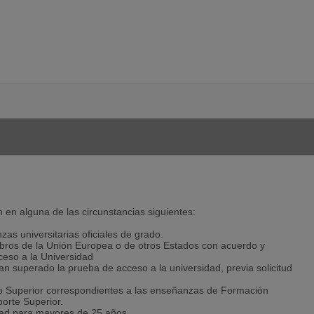
 en alguna de las circunstancias siguientes:
s universitarias oficiales de grado.
bros de la Unión Europea o de otros Estados con acuerdo y
ceso a la Universidad
n superado la prueba de acceso a la universidad, previa solicitud
co Superior correspondientes a las enseñanzas de Formación
orte Superior.
dad para mayores de 25 años.