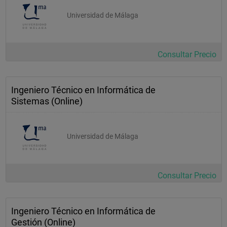
      CGII2: Capacidad de organización y planificación
Universidad de Málaga
    *
Consultar Precio
      Competencia específica del grado nº 14:
      CGII3: Comunicación oral y escrita en la lengua nativa
Ingeniero Técnico en Informática de
    *
Sistemas (Online)
      Competencia específica del grado nº 15:
Universidad de Málaga
      CGII4: Conocimiento de una lengua extranjera
    *
Consultar Precio
      Competencia específica del grado nº 16:
      CGII5: Conocimientos de informática relativos al ámbito de 
Ingeniero Técnico en Informática de
estudio
Gestión (Online)