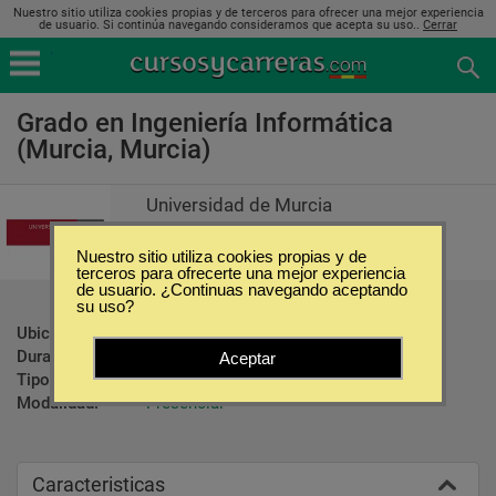
Nuestro sitio utiliza cookies propias y de terceros para ofrecer una mejor experiencia
de usuario. Si continúa navegando consideramos que acepta su uso..
Cerrar
Grado en Ingeniería Informática
(Murcia, Murcia)
Universidad de Murcia
Nuestro sitio utiliza cookies propias y de
terceros para ofrecerte una mejor experiencia
de usuario. ¿Continuas navegando aceptando
su uso?
Ubicación:
Murcia - Murcia
Duración:
4 Años
Aceptar
Tipo:
Carreras Universitarias
Modalidad:
Presencial
Caracteristicas