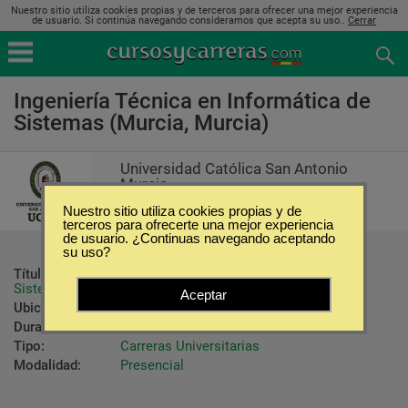
Nuestro sitio utiliza cookies propias y de terceros para ofrecer una mejor experiencia
de usuario. Si continúa navegando consideramos que acepta su uso..
Cerrar
Ingeniería Técnica en Informática de
Sistemas (Murcia, Murcia)
Universidad Católica San Antonio
Murcia
Nuestro sitio utiliza cookies propias y de
terceros para ofrecerte una mejor experiencia
de usuario. ¿Continuas navegando aceptando
su uso?
Título ofrecido:
Ingeniero Técnico en Informática de 
Sistemas
Aceptar
Ubicación:
Murcia - Murcia
Duración:
3 Años
Tipo:
Carreras Universitarias
Modalidad:
Presencial