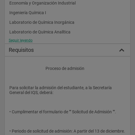
Economía y Organización Industrial
Ingeniería Química I
Laboratorio de Química Inorgánica
Laboratorio de Química Analítica
Seguir leyendo
Química Orgánica
Requisitos
Bioquímica
Ética
					Proceso de admisión
Ingeniería Química II
Materiales y Biomateriales
Para solicitar la admisión del estudiante, a la Secretaría 
Microbiología
General del IQS, deberá:
Oral and Written Communication
Optativa I
• Cumplimentar el formulario de "" Solicitud de Admisión "".
Laboratorio de Química Orgánica
Laboratorio de Ingeniería Química
• Periodo de solicitud de admisión: A partir del 13 de diciembre.