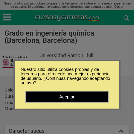
Nuestro sitio utiliza cookies propias y de terceros para ofrecer una mejor experiencia
de usuario. Si continúa navegando consideramos que acepta su uso..
Cerrar
Grado en ingeniería química
(Barcelona, Barcelona)
Universidad Ramon Llull
Nuestro sitio utiliza cookies propias y de
terceros para ofrecerte una mejor experiencia
de usuario. ¿Continuas navegando aceptando
su uso?
Ubicación:
Barcelona - Barcelona
Duración:
1 Año
Aceptar
Tipo:
Carreras Universitarias
Modalidad:
Presencial
Caracteristicas