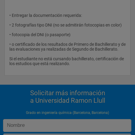
Determinación Estructural (Técnicas identificativos)
Ampliación de Química Orgánica
• Entregar la documentación requerida:
Análisis Instrumental (Técnicas cuantitativas)
• 2 fotografías tipo DNI (no se admitirán fotocopias en color)
Medio Ambiente
• fotocopia del DNI (o pasaporte)
Biotecnología
• o certificado de los resultados de Primero de Bachillerato y de 
las evaluaciones ya realizadas de Segundo de Bachillerato.
Gestión de la Calidad, Seguridad y Medio Ambiente
Si el estudiante no está cursando bachillerato, certificación de 
Optativa II
los estudios que está realizando.
Técnicas experimentales en Biociencias
Prácticum
Trabajo Fin de Grado
Solicitar más información
a Universidad Ramon Llull
Grado en ingeniería química (Barcelona, Barcelona)