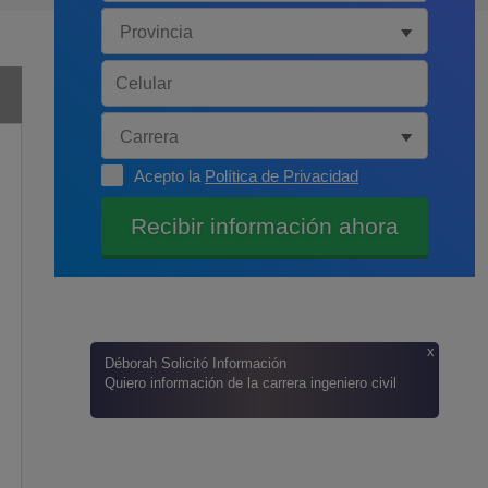
Acepto la
Política de Privacidad
x
Déborah
Solicitó Información
Quiero información de la carrera ingeniero civil