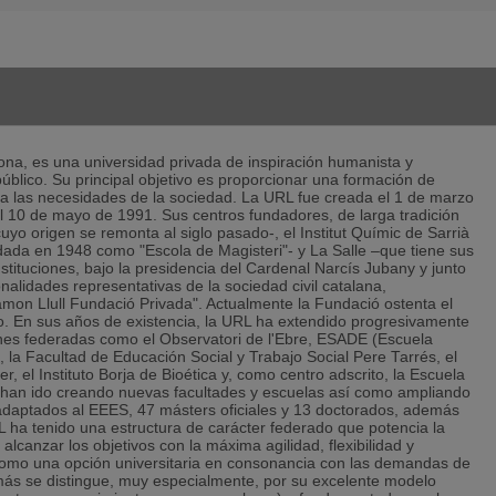
ona, es una universidad privada de inspiración humanista y
 público. Su principal objetivo es proporcionar una formación de
 a las necesidades de la sociedad. La URL fue creada el 1 de marzo
 10 de mayo de 1991. Sus centros fundadores, de larga tradición
cuyo origen se remonta al siglo pasado-, el Institut Químic de Sarrià
ada en 1948 como "Escola de Magisteri"- y La Salle –que tiene sus
stituciones, bajo la presidencia del Cardenal Narcís Jubany y junto
alidades representativas de la sociedad civil catalana,
Ramon Llull Fundació Privada". Actualmente la Fundació ostenta el
o. En sus años de existencia, la URL ha extendido progresivamente
iones federadas como el Observatori de l'Ebre, ESADE (Escuela
 la Facultad de Educación Social y Trabajo Social Pere Tarrés, el
er, el Instituto Borja de Bioética y, como centro adscrito, la Escuela
e han ido creando nuevas facultades y escuelas así como ampliando
 adaptados al EEES, 47 másters oficiales y 13 doctorados, además
RL ha tenido una estructura de carácter federado que potencia la
alcanzar los objetivos con la máxima agilidad, flexibilidad y
como una opción universitaria en consonancia con las demandas de
ás se distingue, muy especialmente, por su excelente modelo