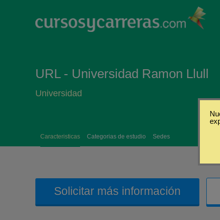
URL - Universidad Ramon Llull
Universidad
Nue
ex
Caracteristicas
Categorias de estudio
Sedes
Solicitar más información