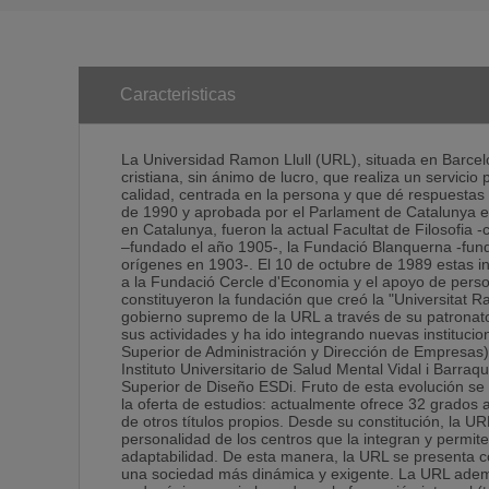
Caracteristicas
La Universidad Ramon Llull (URL), situada en Barcel
cristiana, sin ánimo de lucro, que realiza un servicio
calidad, centrada en la persona y que dé respuestas
de 1990 y aprobada por el Parlament de Catalunya el
en Catalunya, fueron la actual Facultat de Filosofia -
–fundado el año 1905-, la Fundació Blanquerna -fund
orígenes en 1903-. El 10 de octubre de 1989 estas in
a la Fundació Cercle d'Economia y el apoyo de person
constituyeron la fundación que creó la "Universitat 
gobierno supremo de la URL a través de su patronat
sus actividades y ha ido integrando nuevas instituc
Superior de Administración y Dirección de Empresas),
Instituto Universitario de Salud Mental Vidal i Barraqu
Superior de Diseño ESDi. Fruto de esta evolución s
la oferta de estudios: actualmente ofrece 32 grados
de otros títulos propios. Desde su constitución, la U
personalidad de los centros que la integran y permite 
adaptabilidad. De esta manera, la URL se presenta 
una sociedad más dinámica y exigente. La URL adem