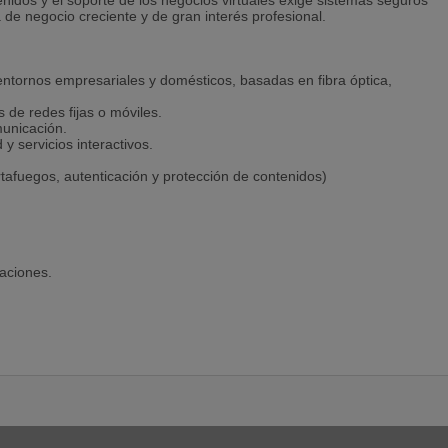
tenidos y el soporte de los negocios virtuales exige sistemas seguros
a de negocio creciente y de gran interés profesional.
ntornos empresariales y domésticos, basadas en fibra óptica,
s de redes fijas o móviles.
municación.
y servicios interactivos.
tafuegos, autenticación y protección de contenidos)
aciones.
isión de datos, Internet,...