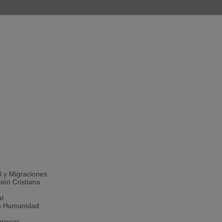
l y Migraciones
ión Cristiana
al
la Humanidad
igiosas