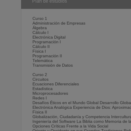
Plan de estudios
Curso 1
Administración de Empresas
Álgebra
Cálculo I
Electrónica Digital
Programación I
Cálculo II
Física I
Programación II
Telemática
Transmisión de Datos
Curso 2
Circuitos
Ecuaciones Diferenciales
Estadística
Microprocesadores
Redes I
Desafíos Éticos en el Mundo Global Desarrollo Globa
Electrónica Analógica Experiencia de Dios: Aproximac
Física II
Globalización, Ciudadanía y Competencia Intercultur
Ingeniería del Software La Biblia como Memoria de 
Opciones Críticas Frente a la Vida Social
Oriente y Occidente en sus Grandes Tradiciones Rel