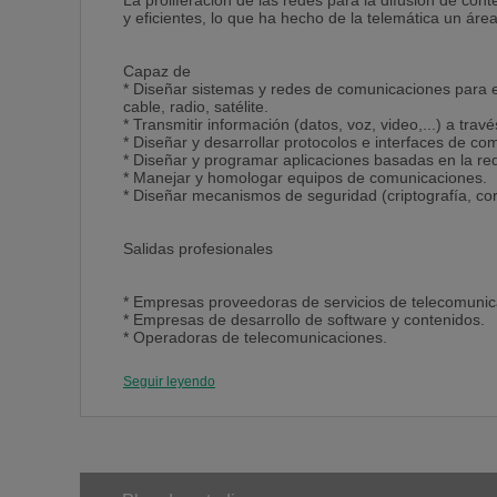
La proliferación de las redes para la difusión de con
y eficientes, lo que ha hecho de la telemática un áre
Capaz de
* Diseñar sistemas y redes de comunicaciones para e
cable, radio, satélite.
* Transmitir información (datos, voz, video,...) a travé
* Diseñar y desarrollar protocolos e interfaces de co
* Diseñar y programar aplicaciones basadas en la red 
* Manejar y homologar equipos de comunicaciones.
* Diseñar mecanismos de seguridad (criptografía, cor
Salidas profesionales
* Empresas proveedoras de servicios de telecomunic
* Empresas de desarrollo de software y contenidos.
* Operadoras de telecomunicaciones.
* Empresas de telefonía fija y móvil, televisión, transm
* Consultoría tecnológica.
Seguir leyendo
* Docencia e investigación.