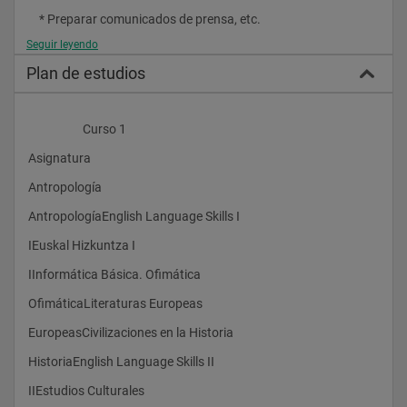
    * Preparar comunicados de prensa, etc.
Seguir leyendo
Plan de estudios
                    Curso 1
 Áreas de estudio
Asignatura
Antropología
Dominio de las lenguas
AntropologíaEnglish Language Skills I
IEuskal Hizkuntza I
    * Dominio de euskera y, por supuesto, de español e inglés.
IInformática Básica. Ofimática
    * Adquisición de una cuarta lengua (segunda lengua 
extranjera) entre la oferta de la universidad (francés, alemán u 
OfimáticaLiteraturas Europeas
otras).
EuropeasCivilizaciones en la Historia
    * Facetas comunicativas, oral y en particular la escrita.
HistoriaEnglish Language Skills II
    * Didáctica de las lenguas y traducción.
IIEstudios Culturales