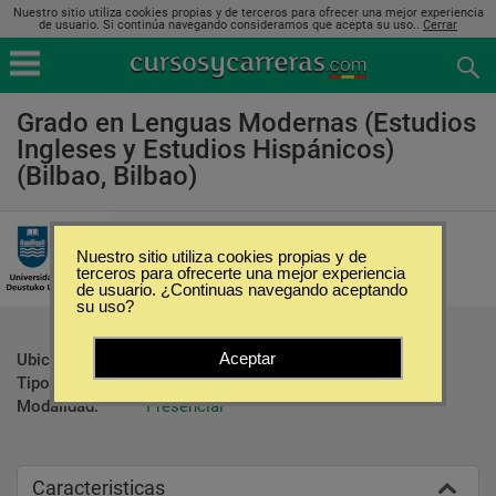
Nuestro sitio utiliza cookies propias y de terceros para ofrecer una mejor experiencia
de usuario. Si continúa navegando consideramos que acepta su uso..
Cerrar
Grado en Lenguas Modernas (Estudios
Ingleses y Estudios Hispánicos)
(Bilbao, Bilbao)
Universidad de Deusto
Nuestro sitio utiliza cookies propias y de
terceros para ofrecerte una mejor experiencia
de usuario. ¿Continuas navegando aceptando
su uso?
Aceptar
Ubicación:
Bilbao - Bilbao
Tipo:
Carreras Universitarias
Modalidad:
Presencial
Caracteristicas