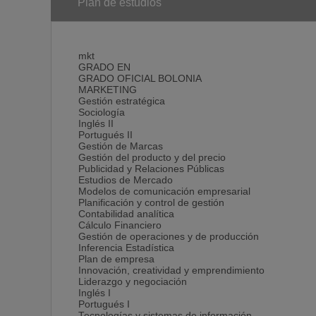
El Grado en Marketing incluye prácticas en empresa
Plan de estudios
periodo de prácticas facilita el acercamiento a la rea
adquiridos y orientar el futuro profesional del partic
mkt
GRADO EN
GRADO OFICIAL BOLONIA
MARKETING
Gestión estratégica
Sociología
Inglés II
Portugués II
Gestión de Marcas
Gestión del producto y del precio
Publicidad y Relaciones Públicas
Estudios de Mercado
Modelos de comunicación empresarial
Planificación y control de gestión
Contabilidad analítica
Cálculo Financiero
Gestión de operaciones y de producción
Inferencia Estadística
Plan de empresa
Innovación, creatividad y emprendimiento
Liderazgo y negociación
Inglés I
Portugués I
Tecnologías y sistemas de información