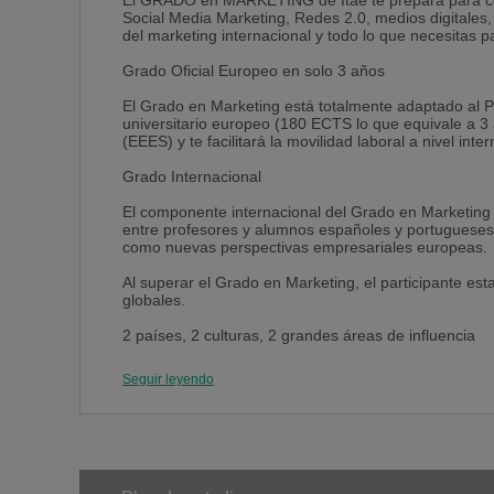
El GRADO en MARKETING de Itae te prepara para com
Social Media Marketing, Redes 2.0, medios digitales,
del marketing internacional y todo lo que necesitas p
Grado Oficial Europeo en solo 3 años
El Grado en Marketing está totalmente adaptado al Pl
universitario europeo (180 ECTS lo que equivale a 3
(EEES) y te facilitará la movilidad laboral a nivel inter
Grado Internacional
El componente internacional del Grado en Marketing a
entre profesores y alumnos españoles y portugueses 
como nuevas perspectivas empresariales europeas.
Al superar el Grado en Marketing, el participante es
globales.
2 países, 2 culturas, 2 grandes áreas de influencia
El Grado en Marketing se desrrolla Cinco semestres
Seguir leyendo
Esto te permite conocer dos países, dos idiomas y d
lusos y sus áreas de influencia en otros continente
empresarial y laboral.
Prácticas y bolsa de empleo