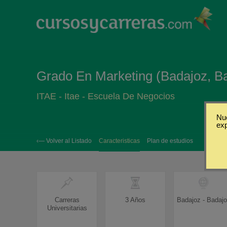
Grado En Marketing (Badajoz, B
ITAE - Itae - Escuela De Negocios
Nue
ex
‹— Volver al Listado
Caracteristicas
Plan de estudios
Carreras
3 Años
Badajoz - Badaj
Universitarias