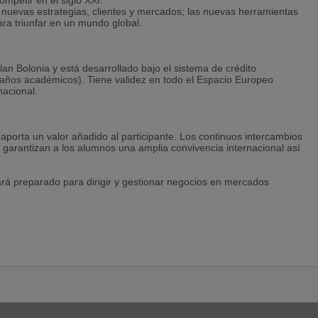
petir en el siglo XXI:
 nuevas estrategias, clientes y mercados; las nuevas herramientas
ara triunfar en un mundo global.
an Bolonia y está desarrollado bajo el sistema de crédito
 años académicos). Tiene validez en todo el Espacio Europeo
nacional.
porta un valor añadido al participante. Los continuos intercambios
garantizan a los alumnos una amplia convivencia internacional así
tará preparado para dirigir y gestionar negocios en mercados
 en Badajoz y un semestre en Lisboa.
os culturas que garantizan el dominio de los mercados hispano-
s. Un amplio mercado emergente con amplias opciones de desarrollo