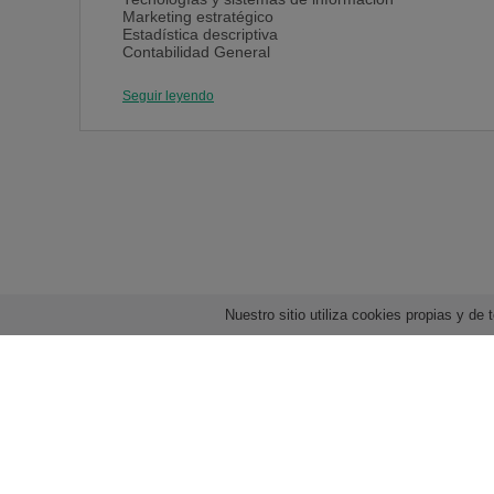
Marketing estratégico
Estadística descriptiva
Contabilidad General
Análisis matemático
Derecho de la empresa
Seguir leyendo
Microeconomía
Macroeconomía
Gestión de Recursos Humanos
Historia Económica y Social
Ética y responsabilidad social
Inglés III
Portugués III
Diseño publicitario
E-marketing
Fiscalidad
Plan de empresa
Metodologías de investigación científica
Nuestro sitio utiliza cookies propias y d
Comportamiento del consumidor
Estrategia de comunicación y plan de medios
Marketing Industrial y de servicios
Análisis de proyectos de inversión
CRM y Marketing Relacional