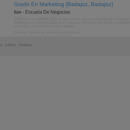
Grado En Marketing (Badajoz, Badajoz)
Itae - Escuela De Negocios
El GRADO en MARKETING de Itae es una carrera adaptada al Plan Bolonia
Marketing es indispensable para cualquier empresa que desee sobrevivir
velocidad, y el marketing debe adapta ...
Estudiar Gestión de Marketing en Badajoz
as - 3 Años - Badajoz