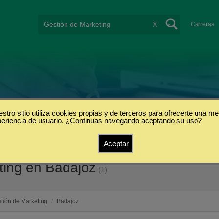
X
Carreras
stro sitio utiliza cookies propias y de terceros para ofrecerte una me
periencia de usuario. ¿Continuas navegando aceptando su uso?
Aceptar
ting en Badajoz
(1)
tión de Marketing
/
Badajoz