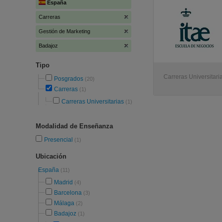
España
Carreras
Gestión de Marketing
Badajoz
Tipo
Carreras Universitari
Posgrados
(20)
Carreras
(1)
Carreras Universitarias
(1)
Modalidad de Enseñanza
Presencial
(1)
Ubicación
España
(11)
Madrid
(4)
Barcelona
(3)
Málaga
(2)
Badajoz
(1)