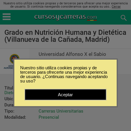
Nuestro sitio utiliza cookies propias y de terceros para ofrecer una mejor experiencia
de usuario. Si continúa navegando consideramos que acepta su uso..
Cerrar
Grado en Nutrición Humana y Dietética
(Villanueva de la Cañada, Madrid)
Universidad Alfonso X el Sabio
Nuestro sitio utiliza cookies propias y de
terceros para ofrecerte una mejor experiencia
de usuario. ¿Continuas navegando aceptando
su uso?
Título ofrecido:
Graduado/da en Nutrición Humana y 
Dietética
Aceptar
Ubicación:
Villanueva de la Cañada - Madrid
Duración:
4 Años
Tipo:
Carreras Universitarias
Modalidad:
Presencial