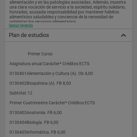
alimentación y en las patologías asociadas. Además, muestra 
una clara vocación de servicio a la sociedad, espíritu solidario, 
honradez, acusada responsabilidad por mantener hábitos 
alimenticios saludables y conciencia de la necesidad de 
optimizar los recursos alimentarios.
Seguir leyendo
Plan de estudios
Salidas Profesionales 
Entre las perspectivas del egresado del Grado en Nutrición 
                    Primer Curso
Humana y Dietética existe la posibilidad de ampliar su 
formación, mediante la realización, en la Facultad de Ciencias 
Asignatura anual Carácter* Créditos ECTS 
de la Salud de la UAX, que componen el Máster Universitario en 
Metodología de la Investigación en Ciencias de la Salud y 
0130401Alimentación y Cultura (A). Ob 4,00 
posteriormente, acceder al periodo de Investigación del 
Programa de Doctorado, alcanzando de este modo el mayor 
0130402Bioquímica (A). FB 8,00 
grado académico posible.
Subtotal: 12  
En cuanto a las salidas profesionales, los futuros graduados 
en Nutrición Humana y Dietética podrán desarrollar su 
Primer Cuatrimestre Carácter* Créditos ECTS 
profesión en hospitales y centros de salud, residencias de 
ancianos, en la industria alimentaria, en empresas de 
0130403Anatomía. FB 6,00 
restauración colectiva o bien, en hoteles, restaurantes y 
diversas empresas de hostelería. Al tener la capacidad para 
0130404Biología. FB 6,00 
englobar y conjugar correctamente los diferentes aspectos 
culturales, sociales y terapéuticos de la alimentación podrán 
0130405Informática. FB 6,00 
también realizar su trabajo en colegios, guarderías, centros 