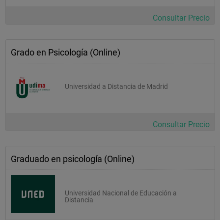
Itinerario: Intervención en Psicología de la Educación  
Consultar Precio
Psicología de la Intervención Educativa 
Trastornos del Aprendizaje 
Grado en Psicología (Online)
Trastornos del Desarrollo 
Universidad a Distancia de Madrid
Itinerario: Intervención en Psicología Social 
Psicología de la Persuasión. Conflicto, Mediación y 
Negociación 
Consultar Precio
Psicología Jurídica 
Psicología Comunitaria y de los Problemas Sociales 
Graduado en psicología (Online)
Formación Instrumental y Complementaria  
Universidad Nacional de Educación a
Inteligencia Animal 
Distancia
Competencias Investigadoras y Profesiones en Psicología 