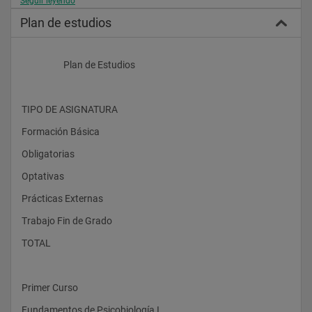
Seguir leyendo
Psicología del tráfico y la seguridad vial.
Plan de estudios
Psicología jurídica.
                    Plan de Estudios
 Conocimientos que se adquieren
TIPO DE ASIGNATURA 
Las funciones, características y limitaciones de los distintos 
Formación Básica 
modelos teóricos de la Psicología.
Obligatorias 
Las leyes básicas de los distintos procesos psicológicos.
Optativas 
Los procesos y etapas principales del desarrollo psicológico a 
lo largo del ciclo vital en sus aspectos de normalidad y 
Prácticas Externas 
anormalidad.
Trabajo Fin de Grado 
Los fundamentos biológicos de la conducta humana y de las 
funciones psicológicas.
TOTAL 
Los principios psicosociales del funcionamiento de los grupos 
y de las organizaciones.
Primer Curso 
Los métodos de investigación y las técnicas de análisis de 
datos.
Fundamentos de Psicobiología I 