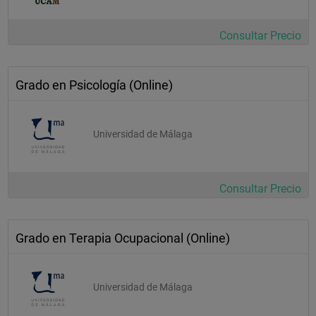
Envejecimiento 
Neurobiología del Envejecimiento e Intervención Cognitiva 
Consultar Precio
Bienestar y Calidad de Vida en Personas Mayores 
Grado en Psicología (Online)
Itinerario: Psicología de la Adicción 
Aspectos Neurobiológicos y Cognitivos de las Adicciones 
Universidad de Málaga
Perspectivas Epidemiológicas, Clínicas y Sociales de las 
Adicciones 
Estrategias Terapéuticas en el Tratamiento de la Adicción 
Consultar Precio
Itinerario: Psicología Clínica y de la Salud 
Grado en Terapia Ocupacional (Online)
Psicología de la Salud 
Psicología Clínica 
Universidad de Málaga
Psicología Clínica Infanto-Juvenil 