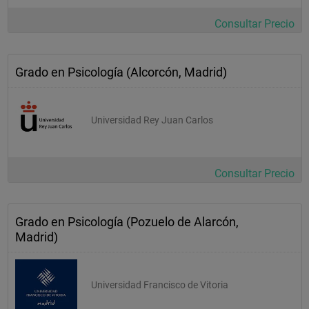
Trabajo Fin de Grado 
Consultar Precio
Optativas de Cuarto Curso 
Grado en Psicología (Alcorcón, Madrid)
Itinerario: Psicología del Trabajo 
Psicología de los Recursos Humanos y del Consumo 
Universidad Rey Juan Carlos
Selección y Formación del Personal 
Prevención de Riesgos Laborales y Ergonomía 
Consultar Precio
Itinerario: Salud Laboral y Diversidad  
Grado en Psicología (Pozuelo de Alarcón,
Madrid)
Bienestar Psicológico y Salud Laboral 
Diversidad, Exclusión Social e Integración 
Discapacidad y Rehabilitación Psicológica 
Universidad Francisco de Vitoria