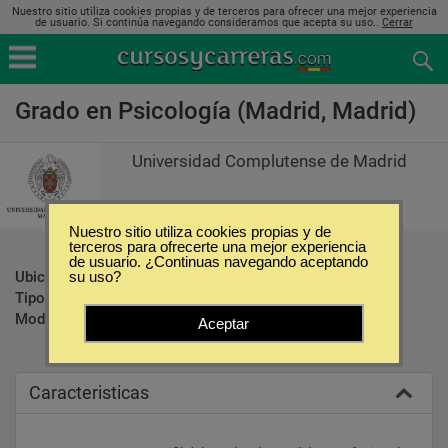
Nuestro sitio utiliza cookies propias y de terceros para ofrecer una mejor experiencia
de usuario. Si continúa navegando consideramos que acepta su uso..
Cerrar
Grado en Psicología (Madrid, Madrid)
Universidad Complutense de Madrid
Nuestro sitio utiliza cookies propias y de
terceros para ofrecerte una mejor experiencia
de usuario. ¿Continuas navegando aceptando
Ubicación:
Madrid - Madrid
su uso?
Tipo:
Carreras Universitarias
Modalidad:
Presencial
Aceptar
Caracteristicas