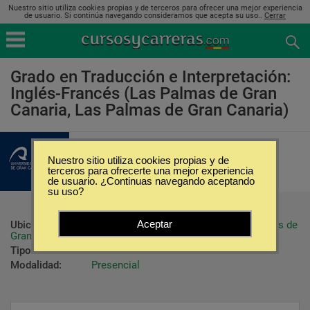
Nuestro sitio utiliza cookies propias y de terceros para ofrecer una mejor experiencia
de usuario. Si continúa navegando consideramos que acepta su uso..
Cerrar
Grado en Traducción e Interpretación:
Inglés-Francés (Las Palmas de Gran
Canaria, Las Palmas de Gran Canaria)
Universidad de Las Palmas de Gran
Canaria
Nuestro sitio utiliza cookies propias y de
terceros para ofrecerte una mejor experiencia
de usuario. ¿Continuas navegando aceptando
su uso?
Aceptar
Ubicación:
Las Palmas de Gran Canaria - Las Palmas de 
Gran Canaria
Tipo:
Carreras Universitarias
Modalidad:
Presencial