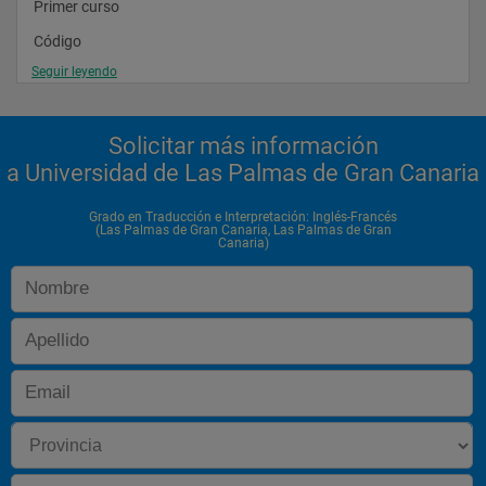
Primer curso
Código
Seguir leyendo
Asignaturas
Solicitar más información
a Universidad de Las Palmas de Gran Canaria
Tipo
Grado en Traducción e Interpretación: Inglés-Francés
(Las Palmas de Gran Canaria, Las Palmas de Gran
Canaria)
Impartición
Créd.
Estado
 40400   LENGUA A I ESPAÑOL   Básica de rama   Semestral   6   
Se imparte
 40401   LENGUA B I INGLÉS   Básica de rama   Semestral   6   