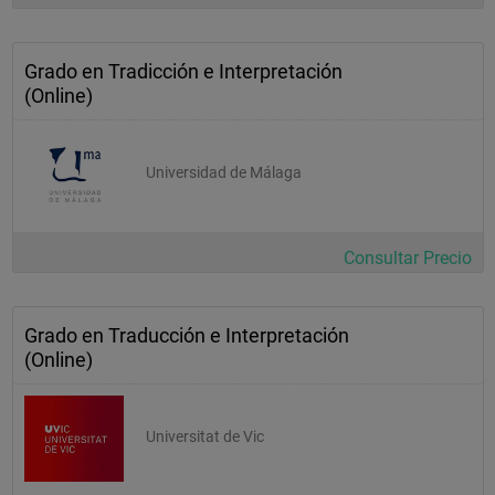
Asignaturas
Grado en Tradicción e Interpretación
(Online)
Tipo
Impartición
Universidad de Málaga
Créd.
Consultar Precio
Estado
Grado en Traducción e Interpretación
 40409   LENGUA A III ESPAÑOL   Básica de rama   Semestral   
(Online)
6   Se imparte
 40410   LENGUA B III INGLÉS   Básica de rama   Semestral   6   
Se imparte
Universitat de Vic
 40411   LENGUA C III FRANCÉS   Obligatoria   Semestral   6   
Se imparte