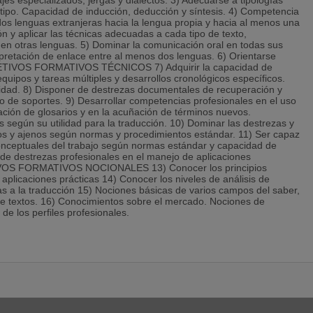
uajes especializados, jergas y dialectos. 3) Adecuarse a tipologías
o tipo. Capacidad de inducción, deducción y síntesis. 4) Competencia
dos lenguas extranjeras hacia la lengua propia y hacia al menos una
n y aplicar las técnicas adecuadas a cada tipo de texto,
 en otras lenguas. 5) Dominar la comunicación oral en todas sus
erpretación de enlace entre al menos dos lenguas. 6) Orientarse
OBJETIVOS FORMATIVOS TÉCNICOS 7) Adquirir la capacidad de
equipos y tareas múltiples y desarrollos cronológicos específicos.
alidad. 8) Disponer de destrezas documentales de recuperación y
po de soportes. 9) Desarrollar competencias profesionales en el uso
eación de glosarios y en la acuñación de términos nuevos.
s según su utilidad para la traducción. 10) Dominar las destrezas y
os y ajenos según normas y procedimientos estándar. 11) Ser capaz
 conceptuales del trabajo según normas estándar y capacidad de
r de destrezas profesionales en el manejo de aplicaciones
JETIVOS FORMATIVOS NOCIONALES 13) Conocer los principios
 aplicaciones prácticas 14) Conocer los niveles de análisis de
as a la traducción 15) Nociones básicas de varios campos del saber,
 de textos. 16) Conocimientos sobre el mercado. Nociones de
de los perfiles profesionales.
escrita en la lengua propia en niveles profesionales.