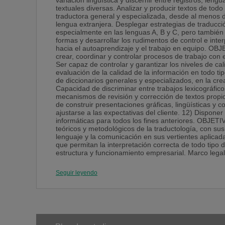
variación lingüística y discernir entre registros, leng
textuales diversas. Analizar y producir textos de tod
traductora general y especializada, desde al menos 
lengua extranjera. Desplegar estrategias de traducció
especialmente en las lenguas A, B y C, pero también
formas y desarrollar los rudimentos de control e int
hacia el autoaprendizaje y el trabajo en equipo. 
crear, coordinar y controlar procesos de trabajo con 
Ser capaz de controlar y garantizar los niveles de c
evaluación de la calidad de la información en todo ti
de diccionarios generales y especializados, en la cr
Capacidad de discriminar entre trabajos lexicográfico
mecanismos de revisión y corrección de textos propi
de construir presentaciones gráficas, lingüísticas y
ajustarse a las expectativas del cliente. 12) Dispone
informáticas para todos los fines anteriores. OB
teóricos y metodológicos de la traductología, con sus
lenguaje y la comunicación en sus vertientes aplicad
que permitan la interpretación correcta de todo tipo
estructura y funcionamiento empresarial. Marco legal 
Seguir leyendo
Competencias específicas del grado
*
Competencia específica del grado nº 1:
CGT 1: Capacidad para comunicarse de manera oral y 