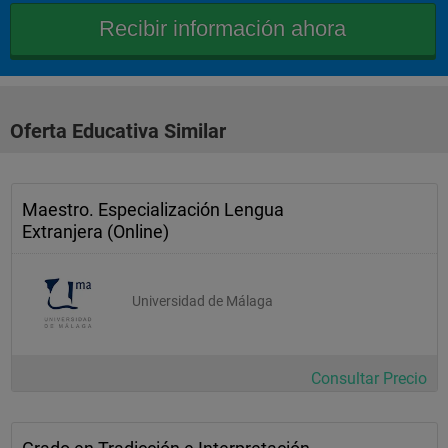
Asignaturas 
Obligatorias
fundamentos de la 
traducción
Oferta Educativa Similar
documentación para 
traductores 
Maestro. Especialización Lengua
traducción 1 b/a (inglés
Extranjera (Online)
)
traducción 1 b/a (francés
Universidad de Málaga
)
Segundo 
Consultar Precio
Curso
sociedad, política y relaciones 
internacionales