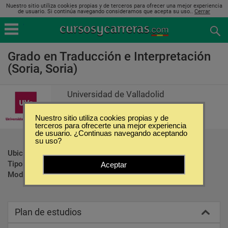
Nuestro sitio utiliza cookies propias y de terceros para ofrecer una mejor experiencia
de usuario. Si continúa navegando consideramos que acepta su uso..
Cerrar
Grado en Traducción e Interpretación
(Soria, Soria)
Universidad de Valladolid
Nuestro sitio utiliza cookies propias y de
terceros para ofrecerte una mejor experiencia
de usuario. ¿Continuas navegando aceptando
su uso?
Ubicación:
Soria - Soria
Tipo:
Carreras Universitarias
Aceptar
Modalidad:
Presencial
Plan de estudios